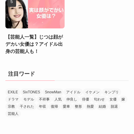
【芸能人一覧】じつは顔が
デカい女優は？アイドル出
身の芸能人も！
注目ワード
EXILE
SixTONES
SnowMan
アイドル
イケメン
キンプリ
ドラマ
モデル
不祥事
人気
仲良し
俳優
匂わせ
女優
嫁
宗教
干された
年収
復帰
愛車
整形
熱愛
結婚
脱退
芸能人