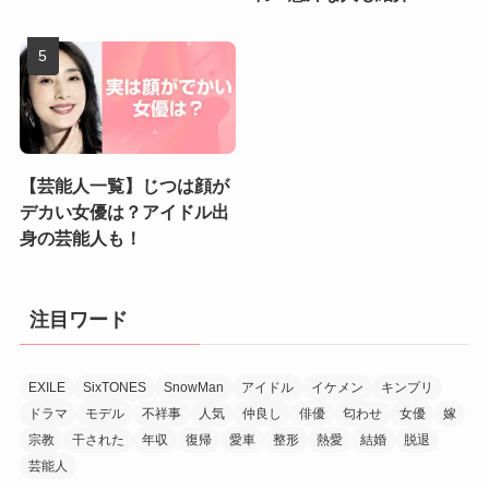
【芸能人一覧】じつは顔が
デカい女優は？アイドル出
身の芸能人も！
注目ワード
EXILE
SixTONES
SnowMan
アイドル
イケメン
キンプリ
ドラマ
モデル
不祥事
人気
仲良し
俳優
匂わせ
女優
嫁
宗教
干された
年収
復帰
愛車
整形
熱愛
結婚
脱退
芸能人