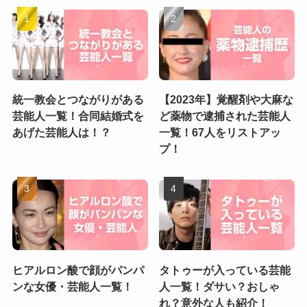
統一教会とつながりがある
【2023年】覚醒剤や大麻な
芸能人一覧！合同結婚式を
ど薬物で逮捕された芸能人
あげた芸能人は！？
一覧！67人をリストアッ
プ！
ヒアルロン酸で顔がパンパ
タトゥーが入っている芸能
ンな女優・芸能人一覧！
人一覧！ダサい？おしゃ
れ？意外な人も紹介！