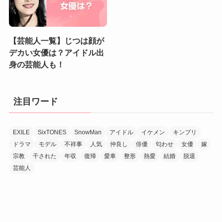
【芸能人一覧】じつは顔が
デカい女優は？アイドル出
身の芸能人も！
注目ワード
EXILE
SixTONES
SnowMan
アイドル
イケメン
キンプリ
ドラマ
モデル
不祥事
人気
仲良し
俳優
匂わせ
女優
嫁
宗教
干された
年収
復帰
愛車
整形
熱愛
結婚
脱退
芸能人