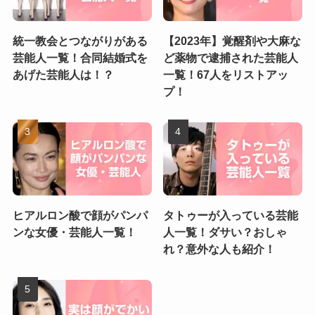
統一教会とつながりがある
【2023年】覚醒剤や大麻な
芸能人一覧！合同結婚式を
ど薬物で逮捕された芸能人
あげた芸能人は！？
一覧！67人をリストアッ
プ！
ヒアルロン酸で顔がパンパ
タトゥーが入っている芸能
ンな女優・芸能人一覧！
人一覧！ダサい？おしゃ
れ？意外な人も紹介！