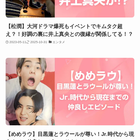
【松潤】大河ドラマ爆死もイベントでキムタク超
え？！好調の裏に井上真央との復縁が関係してる！？
2023-05-11
2025-10-31
エンタメ
【めめラウ】目黒蓮とラウールが尊い！Jr.時代から現