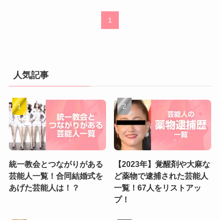
1
人気記事
統一教会とつながりがある
【2023年】覚醒剤や大麻な
芸能人一覧！合同結婚式を
ど薬物で逮捕された芸能人
あげた芸能人は！？
一覧！67人をリストアッ
プ！