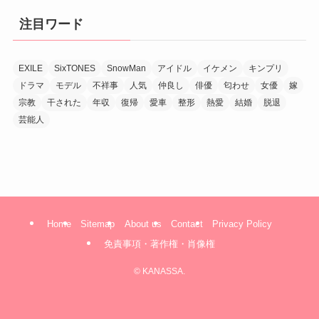
注目ワード
EXILE
SixTONES
SnowMan
アイドル
イケメン
キンプリ
ドラマ
モデル
不祥事
人気
仲良し
俳優
匂わせ
女優
嫁
宗教
干された
年収
復帰
愛車
整形
熱愛
結婚
脱退
芸能人
Home
Sitemap
About us
Contact
Privacy Policy
免責事項・著作権・肖像権
©
KANASSA.