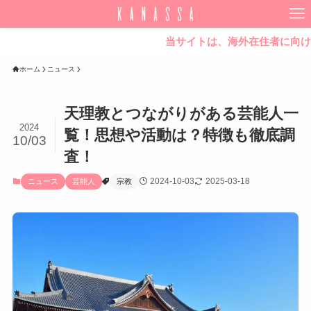
当サイトは、海外在住者に向けて情報
ホーム
ニュース
天理教とつながりがある芸能人一
2024
覧！思想や活動は？特徴も徹底調
10/03
査！
2024-10-03
2025-03-18
ニュース
芸能人
宗教