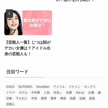
【芸能人一覧】じつは顔が
デカい女優は？アイドル出
身の芸能人も！
注目ワード
EXILE
SixTONES
SnowMan
アイドル
イケメン
キンプリ
ドラマ
モデル
不祥事
人気
仲良し
俳優
匂わせ
女優
嫁
宗教
干された
年収
復帰
愛車
整形
熱愛
結婚
脱退
芸能人