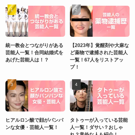
統一教会とつながりがある
【2023年】覚醒剤や大麻な
芸能人一覧！合同結婚式を
ど薬物で逮捕された芸能人
あげた芸能人は！？
一覧！67人をリストアッ
プ！
ヒアルロン酸で顔がパンパ
タトゥーが入っている芸能
ンな女優・芸能人一覧！
人一覧！ダサい？おしゃ
れ？意外な人も紹介！