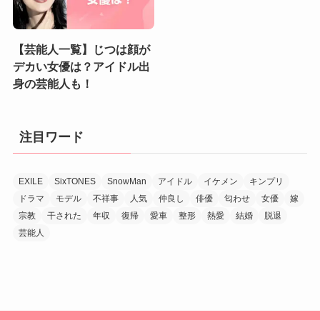
【芸能人一覧】じつは顔が
デカい女優は？アイドル出
身の芸能人も！
注目ワード
EXILE
SixTONES
SnowMan
アイドル
イケメン
キンプリ
ドラマ
モデル
不祥事
人気
仲良し
俳優
匂わせ
女優
嫁
宗教
干された
年収
復帰
愛車
整形
熱愛
結婚
脱退
芸能人