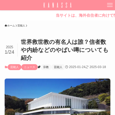
当サイトは、海外在住者に向けて情報を発
ホーム
芸能人
世界救世教の有名人は誰？信者数
2025
や内紛などのやばい噂についても
1/24
紹介
2025-01-24
2025-03-18
芸能人
ニュース
宗教
芸能人