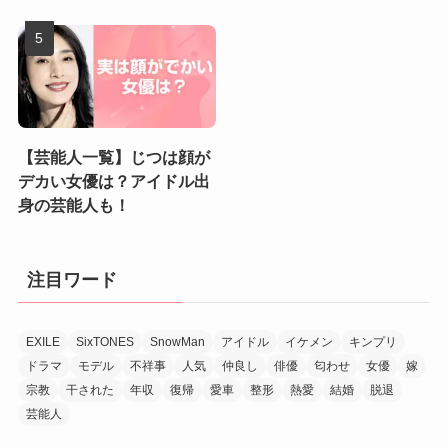
【芸能人一覧】じつは顔が
デカい女優は？アイドル出
身の芸能人も！
注目ワード
EXILE
SixTONES
SnowMan
アイドル
イケメン
キンプリ
ドラマ
モデル
不祥事
人気
仲良し
俳優
匂わせ
女優
嫁
宗教
干された
年収
復帰
愛車
整形
熱愛
結婚
脱退
芸能人