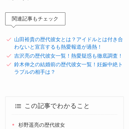
関連記事もチェック
山田裕貴の歴代彼女とは？アイドルとは付き合
わないと宣言するも熱愛報道が過熱！
吉沢亮の歴代彼女一覧！熱愛疑惑も徹底調査！
鈴木伸之の結婚前の歴代彼女一覧！妊娠中絶ト
ラブルの相手は？
この記事でわかること
杉野遥亮の歴代彼女