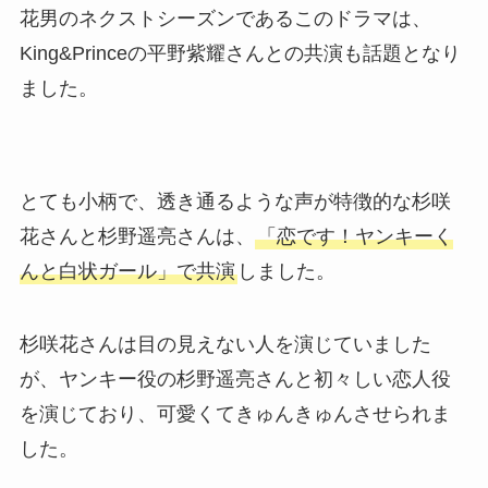
花男のネクストシーズンであるこのドラマは、
King&Princeの平野紫耀さんとの共演も話題となり
ました。
とても小柄で、透き通るような声が特徴的な杉咲
花さんと杉野遥亮さんは、
「恋です！ヤンキーく
んと白状ガール」で共演
しました。
杉咲花さんは目の見えない人を演じていました
が、ヤンキー役の杉野遥亮さんと初々しい恋人役
を演じており、可愛くてきゅんきゅんさせられま
した。