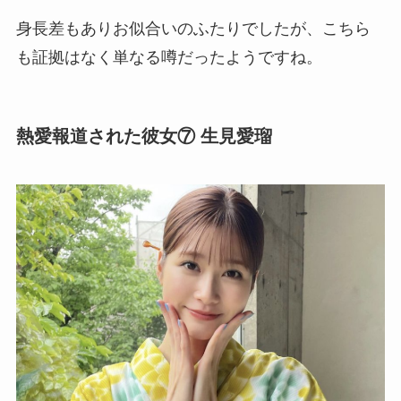
身長差もありお似合いのふたりでしたが、こちら
も証拠はなく単なる噂だったようですね。
熱愛報道された彼女⑦ 生見愛瑠