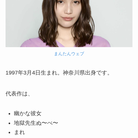
まんたんウェブ
1997年3月4日生まれ。神奈川県出身です。
代表作は、
幽かな彼女
地獄先生ぬ〜べ〜
まれ