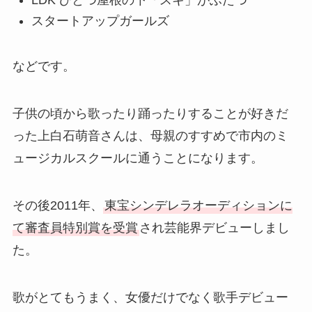
LDK ひとつ屋根の下「スキ」がふたつ
スタートアップガールズ
などです。
子供の頃から歌ったり踊ったりすることが好きだ
った上白石萌音さんは、母親のすすめで市内のミ
ュージカルスクールに通うことになります。
その後2011年、
東宝シンデレラオーディションに
て審査員特別賞を受賞
され芸能界デビューしまし
た。
歌がとてもうまく、女優だけでなく歌手デビュー