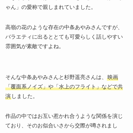
ゃん」の愛称で親しまれていました。
高嶺の花のような存在の中条あやみさんですが、
バラエティに出るととても可愛らしく話しやすい
雰囲気が素敵ですよね。
そんな中条あやみさんと杉野遥亮さんは、
映画
「覆面系ノイズ」や「水上のフライト」などで共
演
しました。
作品の中ではお互い惹かれ合うような関係を演じ
ており、そのお似合いさから交際が噂されまし