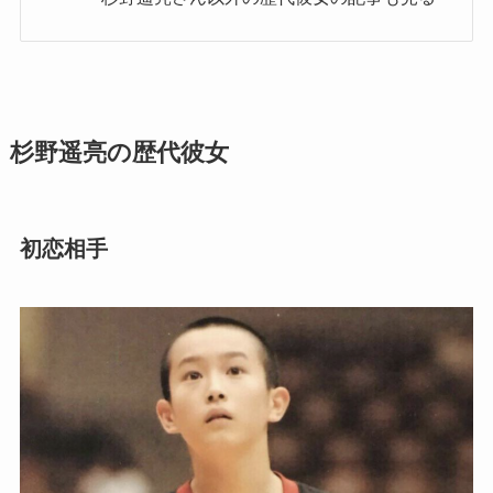
杉野遥亮の歴代彼女
初恋相手