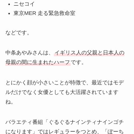
ニセコイ
東京MER 走る緊急救命室
などです。
中条あやみさんは、
イギリス人の父親と日本人の
母親の間に生まれたハーフ
です。
とにかく顔が小さいことが特徴で、最近ではモデ
ルだけでなく女優としても大活躍されています
ね。
バラエティ番組「ぐるぐるナインティナインゴチ
になります」ではレギュラーをつとめ、「ぽーち