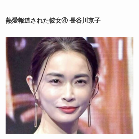
熱愛報道された彼女④ 長谷川京子