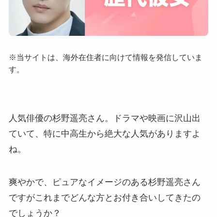
※当サイトは、海外在住者に向けて情報を発信していま
す。
人気俳優の杉野遥亮さん。ドラマや映画に沢山出
ていて、特に中高生から絶大な人気がありますよ
ね。
爽やかで、ピュアなイメージのある杉野遥亮さん
ですがこれまでどんな方とお付き合いしてきたの
でしょうか？