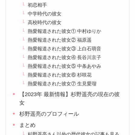
初恋相手
中学時代の彼女
高校時代の彼女
熱愛報道された彼女① 中村ゆりか
熱愛報道された彼女② 福原遥
熱愛報道された彼女③ 上白石萌音
熱愛報道された彼女④ 長谷川京子
熱愛報道された彼女⑤ 中条あやみ
熱愛報道された彼女⑥ 杉咲花
熱愛報道された彼女⑦ 生見愛瑠
【2023年 最新情報】杉野遥亮の現在の彼
女
杉野遥亮のプロフィール
まとめ
杉野遥亮さん以外の歴代彼女の記事も見る