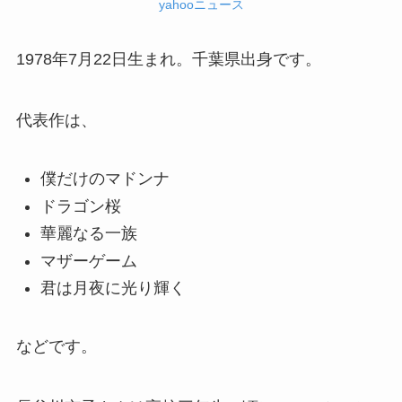
yahooニュース
1978年7月22日生まれ。千葉県出身です。
代表作は、
僕だけのマドンナ
ドラゴン桜
華麗なる一族
マザーゲーム
君は月夜に光り輝く
などです。