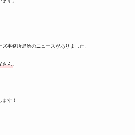
います。
ーズ事務所退所のニュースがありました。
宏光さん
。
します！