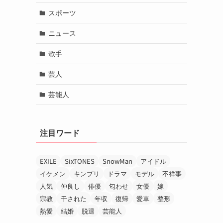
スポーツ
ニュース
歌手
芸人
芸能人
注目ワード
EXILE
SixTONES
SnowMan
アイドル
イケメン
キンプリ
ドラマ
モデル
不祥事
人気
仲良し
俳優
匂わせ
女優
嫁
宗教
干された
年収
復帰
愛車
整形
熱愛
結婚
脱退
芸能人