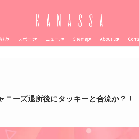
能人
スポーツ
ニュース
Sitemap
About us
Cont
ャニーズ退所後にタッキーと合流か？！